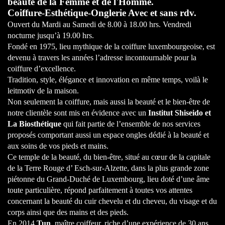
beauté de la Femme et de l'Homme.
Coiffure-Esthétique-Onglerie Avec et sans rdv. ​
Ouvert du Mardi au Samedi de 8.00 à 18.00 hrs. Vendredi
nocturne jusqu’à 19.00 hrs. ​
Fondé en 1975, lieu mythique de la coiffure luxembourgeoise, est
devenu à travers les années l’adresse incontournable pour la
coiffure d’excellence.
Tradition, style, élégance et innovation en même temps, voilà le
leitmotiv de la maison. ​
Non seulement la coiffure, mais aussi la beauté et le bien-être de
notre clientèle sont mis en évidence avec un
Institut Shiseido et
La Biosthétique
qui fait partie de l’ensemble de nos services
proposés comportant aussi un espace ongles dédié à la beauté et
aux soins de vos pieds et mains.
Ce temple de la beauté, du bien-être, situé au cœur de la capitale
de la Terre Rouge d’ Esch-sur-Alzette, dans la plus grande zone
piétonne du Grand-Duché de Luxembourg, lieu doté d’une âme
toute particulière, répond parfaitement à toutes vos attentes
concernant la beauté du cuir chevelu et du cheveu, du visage et du
corps ainsi que des mains et des pieds. ​
En 2014
Tun
, maître coiffeur, riche d’une expérience de 30 ans